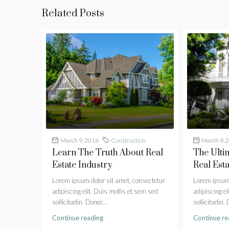
Related Posts
March 9, 2016
Construction
March 9, 
Learn The Truth About Real
The Ulti
Estate Industry
Real Esta
Lorem ipsum dolor sit amet, consectetur
Lorem ipsum 
adipiscing elit. Duis mollis et sem sed
adipiscing el
sollicitudin. Donec...
sollicitudin. 
Continue reading
Continue re