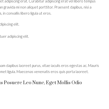
 et adipiscing erat. Curabitur adipiscing erat vel libero tempus
gravida mi non aliquet porttitor. Praesent dapibus, nisi a
n convallis libero ligula ut eros.
piscing elit.
er adipiscing elit.
am dapibus laoreet purus, vitae iaculis eros egestas ac. Mauris
amet ligula. Maecenas venenatis eros quis porta laoreet.
us Posuere Leo Nunc, Eget Mollis Odio