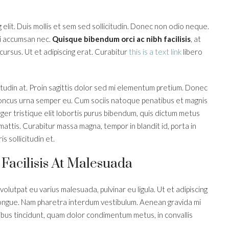
elit. Duis mollis et sem sed sollicitudin. Donec non odio neque.
mi accumsan nec.
Quisque bibendum orci ac nibh facilisis
, at
cursus. Ut et adipiscing erat. Curabitur
this is a text link
libero
itudin at. Proin sagittis dolor sed mi elementum pretium. Donec
honcus urna semper eu. Cum sociis natoque penatibus et magnis
eger tristique elit lobortis purus bibendum, quis dictum metus
mattis. Curabitur massa magna, tempor in blandit id, porta in
s sollicitudin et.
 Facilisis At Malesuada
 volutpat eu varius malesuada, pulvinar eu ligula. Ut et adipiscing
 congue. Nam pharetra interdum vestibulum. Aenean gravida mi
cibus tincidunt, quam dolor condimentum metus, in convallis