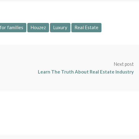
for families
Houzez
Luxury
Real Estate
Next post
Learn The Truth About Real Estate Industry