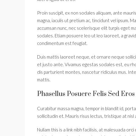
Proin suscipit, ex non sodales aliquam, ante mauris
magna, iaculis ut pretium ac, tincidunt vel ipsum.
accumsan nunc, nec scelerisque elit turpis eget mau
sodales. Etiam posuere leo ut leo laoreet, a gravida 
condimentum est feugiat.
Duis mattis laoreet neque, et ornare neque sollic
et justo ante. Vivamus egestas sodales est, eu r
dis parturient montes, nascetur ridiculus mus. Int
mattis.
Phasellus Posuere Felis Sed Eros 
Curabitur massa magna, tempor in blandit id, porta 
sollicitudin et. Mauris risus lectus, tristique at nisl
Nullam this is a link nibh facilisis, at malesuada orc