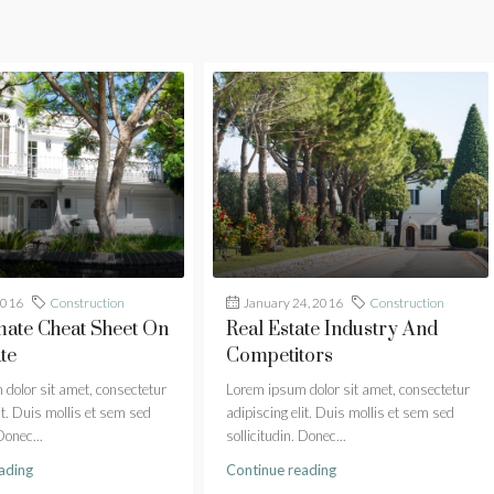
2016
Construction
January 24, 2016
Construction
mate Cheat Sheet On
Real Estate Industry And
te
Competitors
dolor sit amet, consectetur
Lorem ipsum dolor sit amet, consectetur
it. Duis mollis et sem sed
adipiscing elit. Duis mollis et sem sed
Donec...
sollicitudin. Donec...
ading
Continue reading