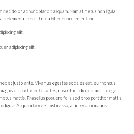
m nec dolor ac nunc blandit aliquam. Nam at metus non ligula
 Nam elementum dui id nulla bibendum elementum.
piscing elit.
er adipiscing elit.
onec et justo ante. Vivamus egestas sodales est, eu rhoncus
agnis dis parturient montes, nascetur ridiculus mus. Integer
 metus mattis. Phasellus posuere felis sed eros porttitor mattis.
in ligula. Aliquam laoreet nisl massa, at interdum mauris