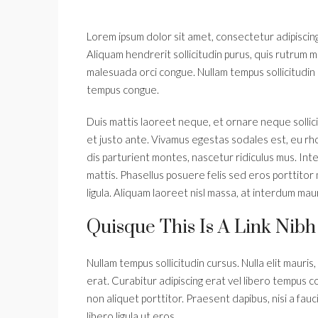
Lorem ipsum dolor sit amet, consectetur adipiscing 
Aliquam hendrerit sollicitudin purus, quis rutrum 
malesuada orci congue. Nullam tempus sollicitudin 
tempus congue.
Duis mattis laoreet neque, et ornare neque sollic
et justo ante. Vivamus egestas sodales est, eu r
dis parturient montes, nascetur ridiculus mus. Int
mattis. Phasellus posuere felis sed eros porttitor 
ligula. Aliquam laoreet nisl massa, at interdum mauri
Quisque This Is A Link Nibh
Nullam tempus sollicitudin cursus. Nulla elit mauris,
erat. Curabitur adipiscing erat vel libero tempus
non aliquet porttitor. Praesent dapibus, nisi a fau
libero ligula ut eros.