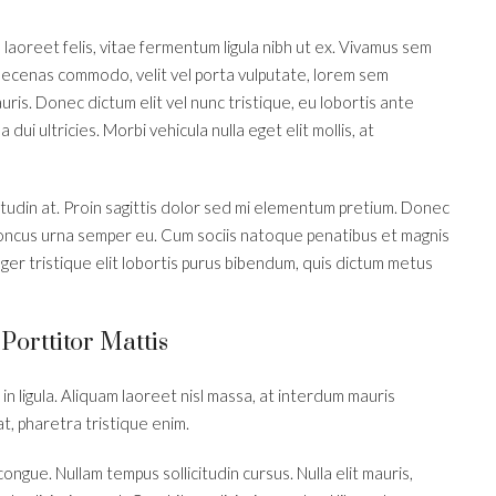
 laoreet felis, vitae fermentum ligula nibh ut ex. Vivamus sem
 Maecenas commodo, velit vel porta vulputate, lorem sem
ris. Donec dictum elit vel nunc tristique, eu lobortis ante
dui ultricies. Morbi vehicula nulla eget elit mollis, at
itudin at. Proin sagittis dolor sed mi elementum pretium. Donec
honcus urna semper eu. Cum sociis natoque penatibus et magnis
eger tristique elit lobortis purus bibendum, quis dictum metus
Porttitor Mattis
in ligula. Aliquam laoreet nisl massa, at interdum mauris
 at, pharetra tristique enim.
i congue. Nullam tempus sollicitudin cursus. Nulla elit mauris,